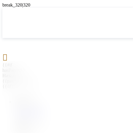

{{#if
hasParent}}
Назад
{{parentName}}
{{/if}}
{{#level0}}
{{#if
hasSubMenu}}
{{menuName}}
{{else}}
{{menuName}}
{{/if}}