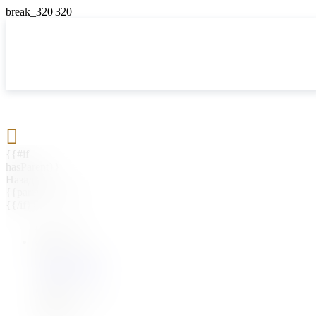

{{#if
hasParent}}
Назад
{{parentName}}
{{/if}}
{{#level0}}
{{#if
hasSubMenu}}
{{menuName}}
{{else}}
{{menuName}}
{{/if}}