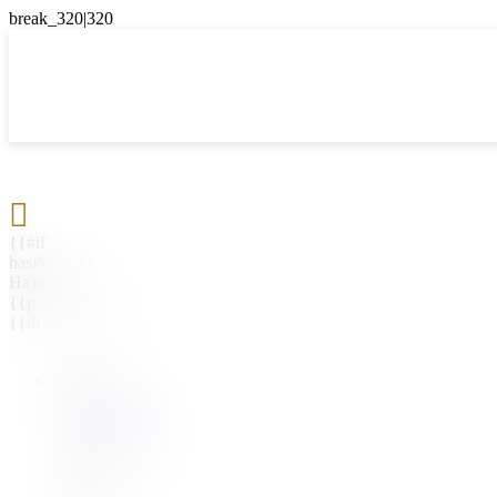

{{#if
hasParent}}
Назад
{{parentName}}
{{/if}}
{{#level0}}
{{#if
hasSubMenu}}
{{menuName}}
{{else}}
{{menuName}}
{{/if}}