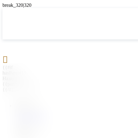

{{#if
hasParent}}
Назад
{{parentName}}
{{/if}}
{{#level0}}
{{#if
hasSubMenu}}
{{menuName}}
{{else}}
{{menuName}}
{{/if}}