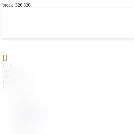

{{#if
hasParent}}
Назад
{{parentName}}
{{/if}}
{{#level0}}
{{#if
hasSubMenu}}
{{menuName}}
{{else}}
{{menuName}}
{{/if}}