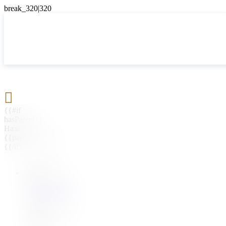

{{#if
hasParent}}
Назад
{{parentName}}
{{/if}}
{{#level0}}
{{#if
hasSubMenu}}
{{menuName}}
{{else}}
{{menuName}}
{{/if}}