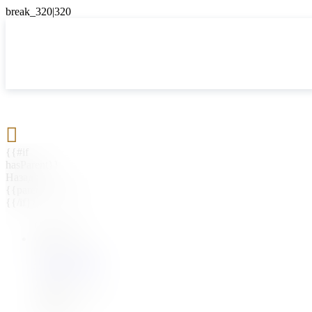

{{#if
hasParent}}
Назад
{{parentName}}
{{/if}}
{{#level0}}
{{#if
hasSubMenu}}
{{menuName}}
{{else}}
{{menuName}}
{{/if}}