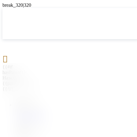

{{#if
hasParent}}
Назад
{{parentName}}
{{/if}}
{{#level0}}
{{#if
hasSubMenu}}
{{menuName}}
{{else}}
{{menuName}}
{{/if}}