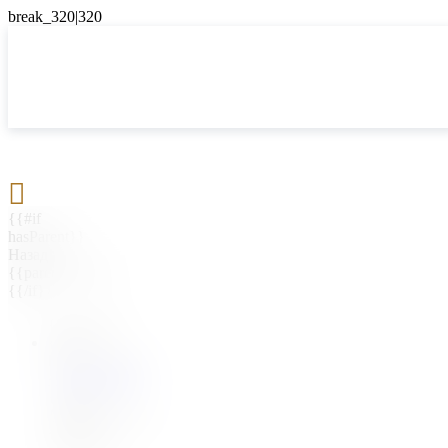

{{#if
hasParent}}
Назад
{{parentName}}
{{/if}}
{{#level0}}
{{#if
hasSubMenu}}
{{menuName}}
{{else}}
{{menuName}}
{{/if}}