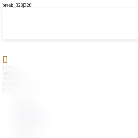

{{#if
hasParent}}
Назад
{{parentName}}
{{/if}}
{{#level0}}
{{#if
hasSubMenu}}
{{menuName}}
{{else}}
{{menuName}}
{{/if}}