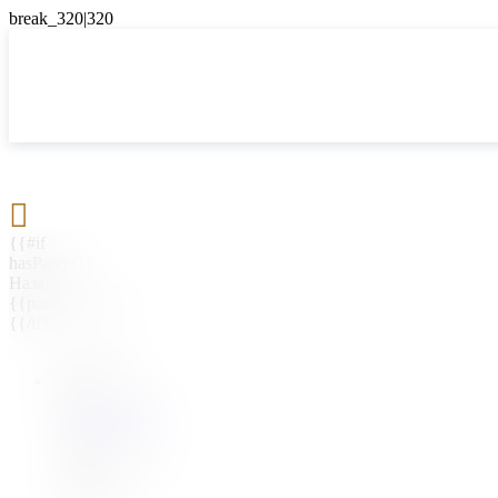

{{#if
hasParent}}
Назад
{{parentName}}
{{/if}}
{{#level0}}
{{#if
hasSubMenu}}
{{menuName}}
{{else}}
{{menuName}}
{{/if}}