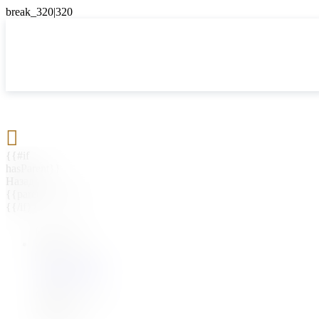

{{#if
hasParent}}
Назад
{{parentName}}
{{/if}}
{{#level0}}
{{#if
hasSubMenu}}
{{menuName}}
{{else}}
{{menuName}}
{{/if}}