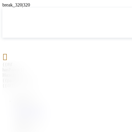

{{#if
hasParent}}
Назад
{{parentName}}
{{/if}}
{{#level0}}
{{#if
hasSubMenu}}
{{menuName}}
{{else}}
{{menuName}}
{{/if}}