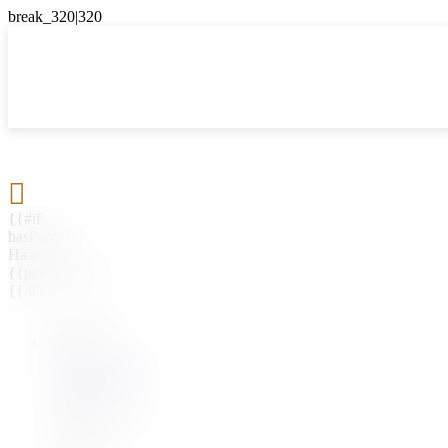

{{#if
hasParent}}
Назад
{{parentName}}
{{/if}}
{{#level0}}
{{#if
hasSubMenu}}
{{menuName}}
{{else}}
{{menuName}}
{{/if}}