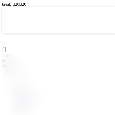

{{#if
hasParent}}
Назад
{{parentName}}
{{/if}}
{{#level0}}
{{#if
hasSubMenu}}
{{menuName}}
{{else}}
{{menuName}}
{{/if}}