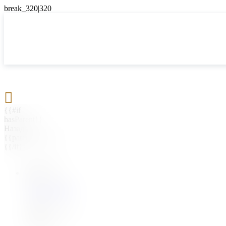

{{#if
hasParent}}
Назад
{{parentName}}
{{/if}}
{{#level0}}
{{#if
hasSubMenu}}
{{menuName}}
{{else}}
{{menuName}}
{{/if}}