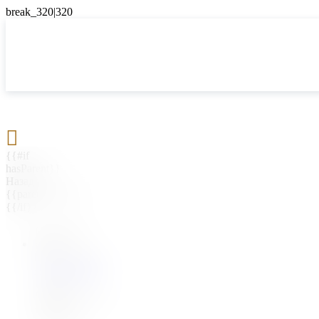

{{#if
hasParent}}
Назад
{{parentName}}
{{/if}}
{{#level0}}
{{#if
hasSubMenu}}
{{menuName}}
{{else}}
{{menuName}}
{{/if}}