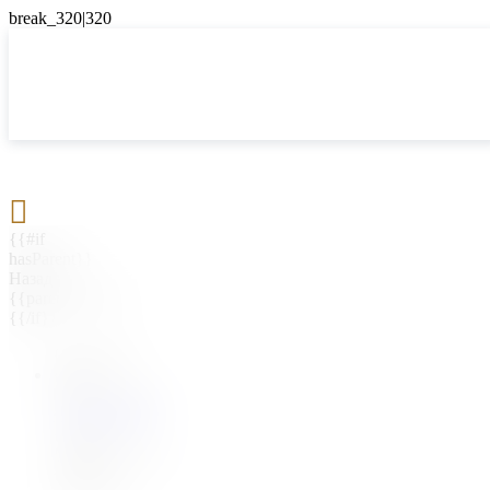

{{#if
hasParent}}
Назад
{{parentName}}
{{/if}}
{{#level0}}
{{#if
hasSubMenu}}
{{menuName}}
{{else}}
{{menuName}}
{{/if}}