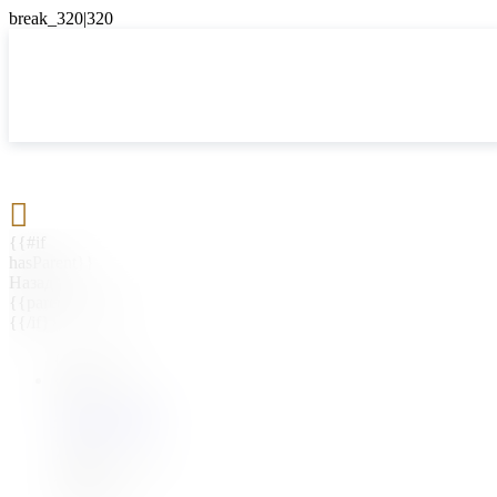

{{#if
hasParent}}
Назад
{{parentName}}
{{/if}}
{{#level0}}
{{#if
hasSubMenu}}
{{menuName}}
{{else}}
{{menuName}}
{{/if}}