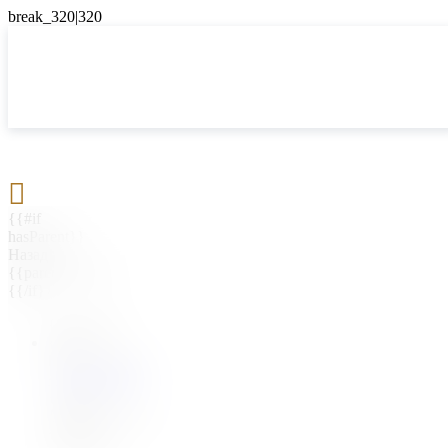

{{#if
hasParent}}
Назад
{{parentName}}
{{/if}}
{{#level0}}
{{#if
hasSubMenu}}
{{menuName}}
{{else}}
{{menuName}}
{{/if}}