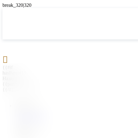

{{#if
hasParent}}
Назад
{{parentName}}
{{/if}}
{{#level0}}
{{#if
hasSubMenu}}
{{menuName}}
{{else}}
{{menuName}}
{{/if}}