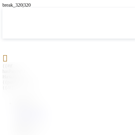

{{#if
hasParent}}
Назад
{{parentName}}
{{/if}}
{{#level0}}
{{#if
hasSubMenu}}
{{menuName}}
{{else}}
{{menuName}}
{{/if}}