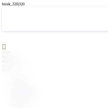

{{#if
hasParent}}
Назад
{{parentName}}
{{/if}}
{{#level0}}
{{#if
hasSubMenu}}
{{menuName}}
{{else}}
{{menuName}}
{{/if}}