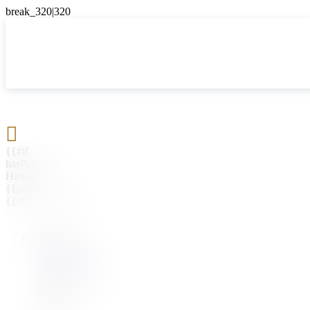

{{#if
hasParent}}
Назад
{{parentName}}
{{/if}}
{{#level0}}
{{#if
hasSubMenu}}
{{menuName}}
{{else}}
{{menuName}}
{{/if}}