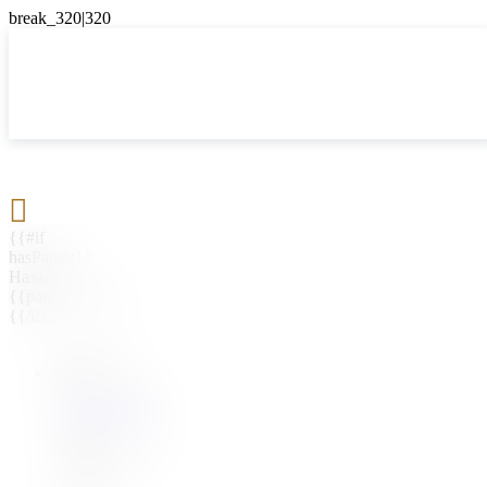

{{#if
hasParent}}
Назад
{{parentName}}
{{/if}}
{{#level0}}
{{#if
hasSubMenu}}
{{menuName}}
{{else}}
{{menuName}}
{{/if}}