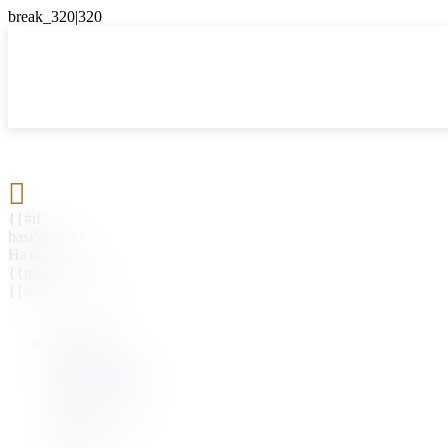

{{#if
hasParent}}
Назад
{{parentName}}
{{/if}}
{{#level0}}
{{#if
hasSubMenu}}
{{menuName}}
{{else}}
{{menuName}}
{{/if}}