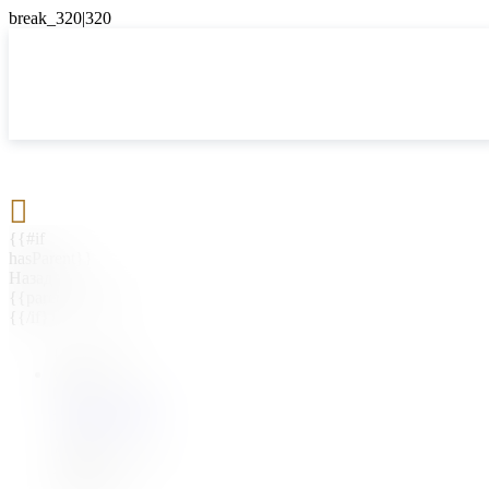

{{#if
hasParent}}
Назад
{{parentName}}
{{/if}}
{{#level0}}
{{#if
hasSubMenu}}
{{menuName}}
{{else}}
{{menuName}}
{{/if}}