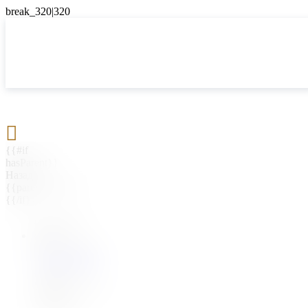

{{#if
hasParent}}
Назад
{{parentName}}
{{/if}}
{{#level0}}
{{#if
hasSubMenu}}
{{menuName}}
{{else}}
{{menuName}}
{{/if}}