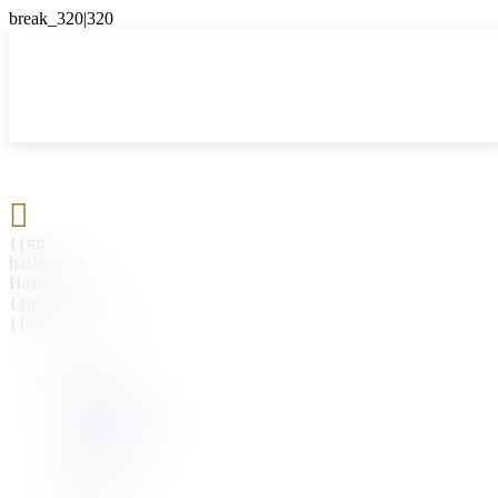

{{#if
hasParent}}
Назад
{{parentName}}
{{/if}}
{{#level0}}
{{#if
hasSubMenu}}
{{menuName}}
{{else}}
{{menuName}}
{{/if}}