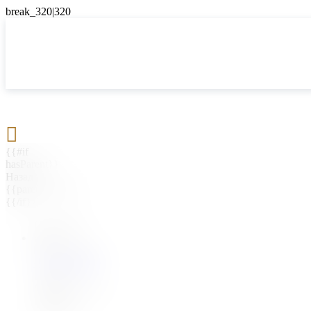

{{#if
hasParent}}
Назад
{{parentName}}
{{/if}}
{{#level0}}
{{#if
hasSubMenu}}
{{menuName}}
{{else}}
{{menuName}}
{{/if}}