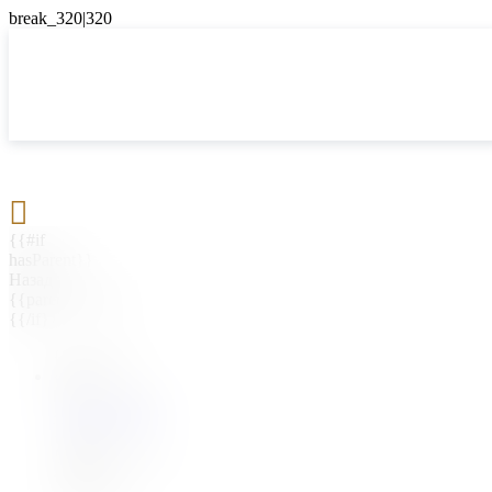

{{#if
hasParent}}
Назад
{{parentName}}
{{/if}}
{{#level0}}
{{#if
hasSubMenu}}
{{menuName}}
{{else}}
{{menuName}}
{{/if}}