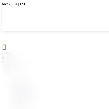

{{#if
hasParent}}
Назад
{{parentName}}
{{/if}}
{{#level0}}
{{#if
hasSubMenu}}
{{menuName}}
{{else}}
{{menuName}}
{{/if}}