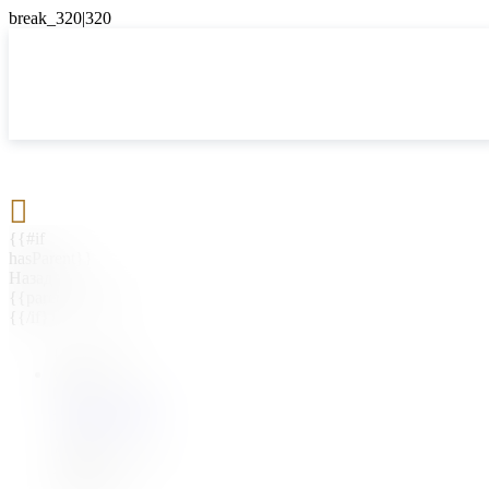

{{#if
hasParent}}
Назад
{{parentName}}
{{/if}}
{{#level0}}
{{#if
hasSubMenu}}
{{menuName}}
{{else}}
{{menuName}}
{{/if}}