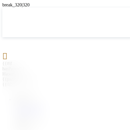

{{#if
hasParent}}
Назад
{{parentName}}
{{/if}}
{{#level0}}
{{#if
hasSubMenu}}
{{menuName}}
{{else}}
{{menuName}}
{{/if}}