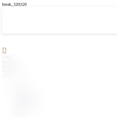

{{#if
hasParent}}
Назад
{{parentName}}
{{/if}}
{{#level0}}
{{#if
hasSubMenu}}
{{menuName}}
{{else}}
{{menuName}}
{{/if}}