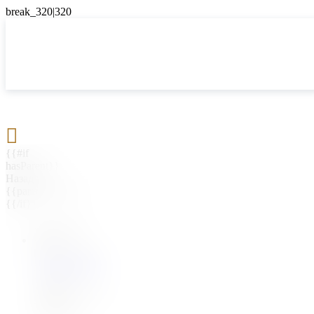

{{#if
hasParent}}
Назад
{{parentName}}
{{/if}}
{{#level0}}
{{#if
hasSubMenu}}
{{menuName}}
{{else}}
{{menuName}}
{{/if}}